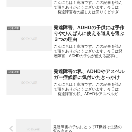
こんにちは！高垣です。この記事を読ん
で頂きありがとうございます。今日は
「発達障害者の話し方は回りくどすぎる
ことに対する3つの方法とは？」について
私なりの見解を述べてみたいと思いま
す。発達障害は何が困る？発達障害はい
発達障害、ADHDの子供には手作
発達障害
つも「関係性がうまく行かな...
りやひんぱんに使える道具を選ぶ
３つの理由
こんにちは！高垣です。この記事を読ん
で頂きありがとうございます。今日は発
達障害、ADHDの子供が使える記事に関
して書いていこうと思います。発達障
害、ADHDの子供のサポーターが子供に
選んであげる道具。子供が使いやすい道
発達障害の私、ADHDやアスペル
発達障害
具です。日常の様々なシ...
ガー症候群に気付いたきっかけ
こんにちは！高垣です。この記事を読ん
で頂きありがとうございます。今日は
「発達障害の私、ADHDやアスペルガー
症候群に気付いたきっかけ」関する話を
させていただくつもりです。発達障害の
ADHDやアスペルガー症候群には何の不
便はないんですこのブロ...
発達障害の子供にとってIT機器は生活の
質を高める