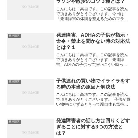
ラソンや散歩のコツ３種とは？
こんにちは！高垣です。この記事を読ん
で頂きありがとうございます。今日は
「発達障害の体調を整えるためのマラソ
ンや散歩のコツ３種とは？」について私
なりの見解を述べてみたいと思います。
発達障害は何が困る？発達障害はいつも
発達障害、ADHAの子供が指示・
発達障害
「関係性がうまく行かない」...
命令・禁止を聞かない時の対応法
とは？１
こんにちは！高垣です。この記事を読ん
で頂きありがとうございます。発達障
害、ADHAの子供って扱いにくい時って
ありますね。そんな発達障害、ADHAの
子供もこんなアイディアでグッと理解し
やすくなります。今日は「発達障害、
子供連れの買い物でイライラをす
発達障害
ADHAの子供が指示・命...
る時の本当の原因と解決法
こんにちは！高垣です。この記事を読ん
で頂きありがとうございます。 子供が買
い物中にぐずるときって親自体も気持ち
をおさえきれないですよね。 そんなやる
せなさももこんな考え方でグッと楽にな
ります。 今日は 「子供連れの買い物
発達障害者の話し方は回りくどす
発達障害
でイライラをする...
ぎることに対する3つの方法と
は？