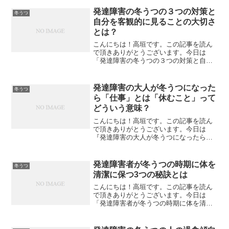
いて私なりの見解を述べてみたいと思い
ます。発達障害は何が困る？発達障害は
発達障害の冬うつの３つの対策と
冬うつ
いつも「関係性がうまく行か...
自分を客観的に見ることの大切さ
とは？
こんにちは！高垣です。この記事を読ん
で頂きありがとうございます。今日は
「発達障害の冬うつの３つの対策と自分
を客観的に見ることの大切さとは？」に
ついて私なりの見解を述べてみたいと思
います。発達障害は何が困る？発達障害
発達障害の大人が冬うつになった
冬うつ
はいつも「関係性がうまく行...
ら「仕事」とは「休むこと」って
どういう意味？
こんにちは！高垣です。この記事を読ん
で頂きありがとうございます。今日は
『発達障害の大人が冬うつになったら
「仕事」とは「休むこと」ってどういう
意味？』について私なりの見解を述べて
みたいと思います。発達障害は何が困
発達障害者が冬うつの時期に体を
冬うつ
る？発達障害はいつも「関係性が...
清潔に保つ3つの秘訣とは
こんにちは！高垣です。この記事を読ん
で頂きありがとうございます。今日は
「発達障害者が冬うつの時期に体を清潔
に保つ3つの秘訣とは」について私なりの
見解を述べてみたいと思います。発達障
害は何が困る？発達障害はいつも「関係