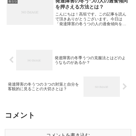
発達障害の冬うつの人の過食傾向
冬うつ
性がうまく行かない」障害...
を押さえる方法とは？
こんにちは！高垣です。この記事を読ん
で頂きありがとうございます。今日は
「発達障害の冬うつの人の過食傾向を押
さえる方法とは？」について私なりの見
解を述べてみたいと思います。発達障害
は何が困る？発達障害はいつも「関係性
がうまく行かない」という障...
発達障害の冬季うつの克服法とはどのよ
うなものがあるか？
発達障害の冬うつの３つの対策と自分を
客観的に見ることの大切さとは？
コメント
コメントを書き込む