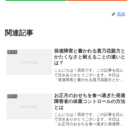
高垣
関連記事
発達障害と書かれる貴乃花親方と
冬うつ
かたくなさと耐えることの違いと
は？
こんにちは！高垣です。この記事を読ん
で頂きありがとうございます。今日は
「発達障害と書かれる貴乃花親方とかた
くなさと耐えることの違いとは？」につ
いて私なりの見解を述べてみたいと思い
ます。発達障害は何が困る？発達障害は
お正月のおせちを食べ過ぎた発達
冬うつ
いつも「関係性がうまく行か...
障害者の体重コントロールの方法
とは
こんにちは！高垣です。この記事を読ん
で頂きありがとうございます。今日は
「お正月のおせちを食べ過ぎた発達障害
者の体重コントロールの方法とは」につ