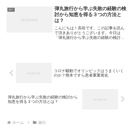
の見解を述べてみたいと思います。発達
障害は何が困る？発達障害はいつも「関
弾丸旅行から学ぶ失敗の経験の検
旅行
係性がうまく行かない」障...
討から知恵を得る３つの方法と
は？
こんにちは！高垣です。この記事を読ん
で頂きありがとうございます。今日は
「弾丸旅行から学ぶ失敗の経験の検討か
ら知恵を得る３つの方法とは？」につい
て私なりの感想を書いてみたいと思いま
す。弾丸旅行から学ぶ失敗の経験の検討
から何から学ぶのか？私は一...
コロナ騒動でオリンピックはうまくいく
のか？熊本ですら患者重重篤化
弾丸旅行から学ぶ失敗の経験の検討から
知恵を得る３つの方法とは？
ホーム
旅行