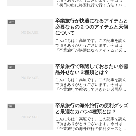
で頂きありがとうございます。今日は
「初日の出に格安旅行で行く方法！パッ
ク旅行で妹との貴重な時間」という話を
友人に女性からききました。15年ほど前
の話です。この話について弟しかいない
卒業旅行が快適になるアイテムと
旅行
私なりの感想を書いてみた...
必要なもの２つのアイテムと天候
について
こんにちは！高垣です。この記事を読ん
で頂きありがとうございます。今日は
「卒業旅行が快適になるアイテムと必要
なもの２つのアイテムと天候について」
について私なりの見解を述べてみたいと
思います。発達障害は何が困る？発達障
卒業旅行で確認しておきたい必需
旅行
害はいつも「関係性がうまく...
品外せない３種類とは？
こんにちは！高垣です。この記事を読ん
で頂きありがとうございます。今日は
「卒業旅行で確認しておきたい必需品外
せない３種類とは？」について私なりの
見解を述べてみたいと思います。発達障
害は何が困る？発達障害はいつも「関係
卒業旅行の海外旅行の便利グッズ
旅行
性がうまく行かない」障害で...
と最適なカバン4種類とは？
こんにちは！高垣です。この記事を読ん
で頂きありがとうございます。今日は
「卒業旅行の海外旅行の便利グッズと最
適なカバン4種類とは？」について私なり