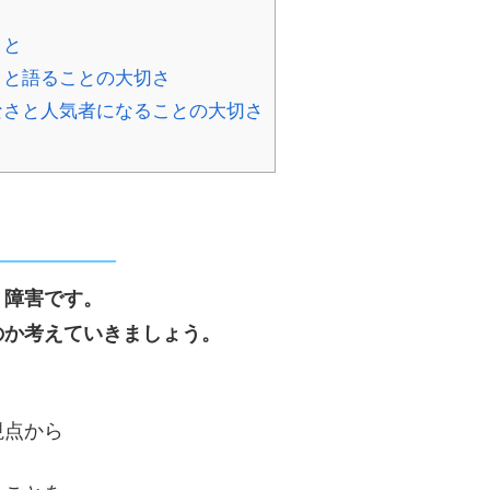
こと
さと語ることの大切さ
なさと人気者になることの大切さ
」障害です。
のか考えていきましょう。
、
視点から