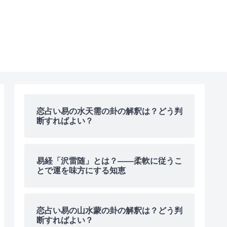
恋占い易の水天需の卦の解釈は？どう判
断すればよい？
易経「沢雷随」とは？――柔軟に従うこ
とで運を味方にする知恵
恋占い易の山水蒙の卦の解釈は？どう判
断すればよい？