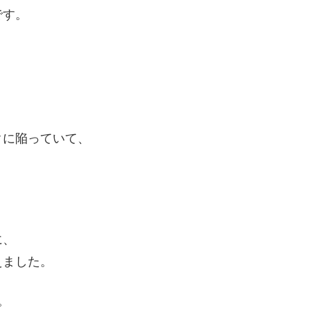
です。
クに陥っていて、
に、
えました。
。