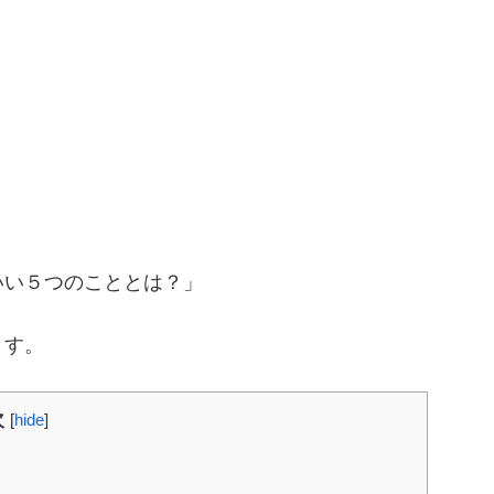
。
いい５つのこととは？」
ます。
次
[
hide
]