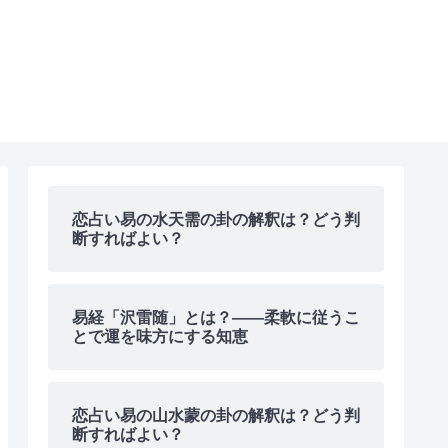
恋占い易の水天需の卦の解釈は？どう判
断すればよい？
易経「沢雷随」とは？――柔軟に従うこ
とで運を味方にする知恵
恋占い易の山水蒙の卦の解釈は？どう判
断すればよい？