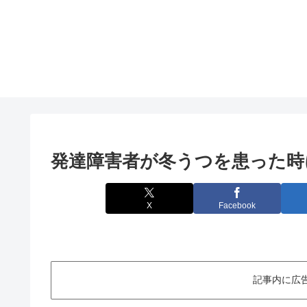
発達障害者が冬うつを患った時
X
Facebook
記事内に広