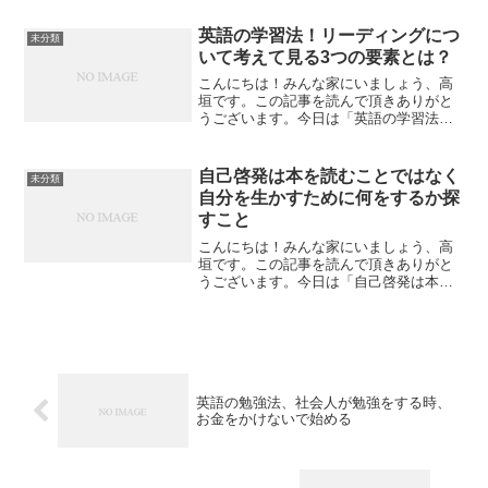
る。楽しそうな写真。幸せそうな笑顔。
充実しているように見える毎日。それを
英語の学習法！リーディングにつ
未分類
見ているうちに、なぜか...
いて考えて見る3つの要素とは？
こんにちは！みんな家にいましょう、高
垣です。この記事を読んで頂きありがと
うございます。今日は「英語の学習法！
リーディングについて考えて見る3つの要
素とは？」について私なりの感想を書い
てみたいと思います。英語の学習法！リ
自己啓発は本を読むことではなく
未分類
ーディングについて考え...
自分を生かすために何をするか探
すこと
こんにちは！みんな家にいましょう、高
垣です。この記事を読んで頂きありがと
うございます。今日は「自己啓発は本を
読むことではなく自分を生かすために何
をするか探すこと」について私なりの感
想を書いてみたいと思います。自己啓発
は本を読むことではなく自...
英語の勉強法、社会人が勉強をする時、
お金をかけないで始める