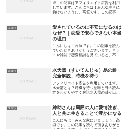
※この記事はアフィリエイト広告を利用
しています。こんにちは！みんな寒さに
負けないように、高垣です。この記事を
読んで頂きありがとうございます。今日
は「易占「山風蠱」――腐敗を正して新
たな道を開く卦の意味」について私なり
愛されているのに不安になるのは
未分類
の見解を書いてみたいと思...
なぜ？｜恋愛で安心できない本当
の理由
こんにちは！高垣です。この記事を読ん
でいただきありがとうございます。ネッ
トや雑誌で恋愛相談を見ていると、不思
議な悩みに出会うことがあります。それ
は、「愛されているはずなのに不安で
す」という悩みです。相手からLINEは毎
水天需（すいてんじゅ）易の卦
未分類
日来る。会いたいと言っ...
完全解説、時機を待つ
アフィリエイト広告を利用しています。
水天需とは？時機を待つ意味と卦の読み
方をわかりやすく解説水天需の卦が出た
とき、なぜ「待つこと」が大切だと言わ
れるのでしょうか。前に進みたいのに進
めない。準備はしているのに、まだ動く
紳助さんは周囲の人に愛情注ぎ、
未分類
時ではない。そんな状態に...
人と共に生きることで豊かになる
こんにちは！みんな家にいましょう、高
垣です。この記事を読んで頂きありがと