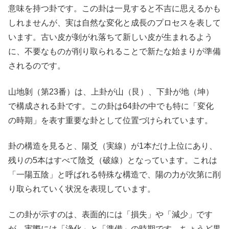
意味を持つ卦です。この卦は一見すると不吉に思えるかも
しれませんが、実は自然な変化と成長のプロセスを表して
います。古い皮が剝がれ落ちて新しい皮が生まれるよう
に、不要なものが削り取られることで新たな始まりが準備
されるのです。
山地剝（第23番）は、上卦が山（艮）、下卦が地（坤）
で構成される卦です。この卦は64卦の中でも特に「変化
の時期」を表す重要な卦として位置づけられています。
卦の構造を見ると、陽爻（実線）が1本だけ上位にあり、
残りの5本はすべて陰爻（破線）となっています。これは
「一陽五陰」と呼ばれる特殊な構造で、陽の力が次第に削
り取られていく状況を表現しています。
この卦が示すのは、表面的には「損失」や「減少」です
が、実際には「浄化」と「準備」の時期です。ちょうど果