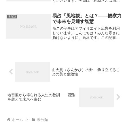
うございます。今日は「紳助さんは周囲
の人に愛情注ぎ、人と共に生きることで
豊かになる」について私なりの感想を書
いてみたいと思います。紳助さんは周囲
易占「風地観」とは？――観察力
未分類
の人に愛情注ぎ紳助さんが...
で未来を見通す智慧
※この記事はアフィリエイト広告を利用
しています。こんにちは！みんな寒さに
負けないように、高垣です。この記事を
読んで頂きありがとうございます。今日
は「易占「風地観」とは？――観察力で
未来を見通す智慧」について私なりの見
解を書いてみたいと思いま...
山火賁（さんかひ）の卦 – 飾り立てるこ
との美と危険性
地雷復から得られる人生の教訓――困難
を超えて未来へ進む
ホーム
未分類