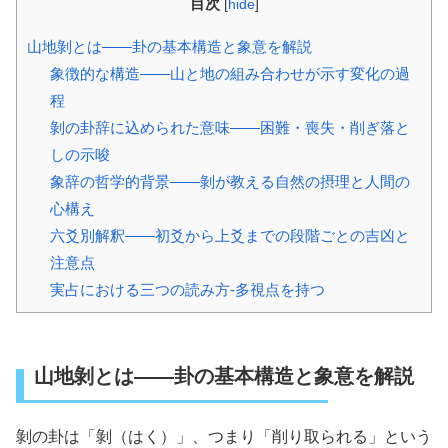
目次
[
hide
]
山地剝とは――卦の基本構造と象意を解説
象徴的な構造――山と地の組み合わせが示す変化の過
程
剝の卦辞に込められた意味――困難・喪失・削ぎ落と
しの示唆
象辞の哲学的背景――剝が教える自然の摂理と人間の
心構え
六爻別解釈――初爻から上爻までの段階ごとの吉凶と
注意点
実占における三つの読み方-多視点を持つ
山地剝とは――卦の基本構造と象意を解説
剝の卦は「剝（はく）」、つまり「削り取られる」という