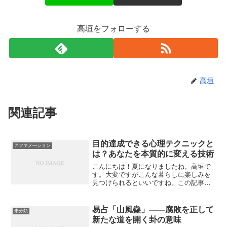
高垣をフォローする
高垣
関連記事
目的達成できる心理テクニックと
アファメ―ション
は？あなたを本質的に変える技術
こんにちは！夏になりましたね。高垣で
す。大変ですがこんな暮らしに楽しみを
見つけられるといいですね。この記事を
読んで頂きありがとうございます。今日
は「目的達成できる心理テクニックと
は？あなたを本質的に変える技術」につ
易占「山風蠱」――腐敗を正して
未分類
いて私なりの感想を書いてみ...
新たな道を開く卦の意味