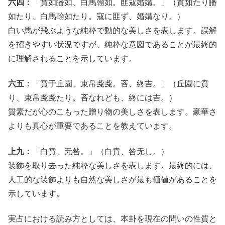
六四：
「賁如皤如、白馬翰如。匪寇婚媾。」（賁如たり皤
如たり、白馬翰如たり。寇に匪ず、婚媾なり。）
白い馬が飛ぶような純粋で動的な美しさを表します。誤解
を招きやすい状況ですが、純粋な意図であることが最終的
に理解されることを示しています。
六五：
「賁于丘園、束帛戔戔。吝、終吉。」（丘園に賁
り、束帛戔戔たり。吝なれども、終には吉。）
質素だが心のこもった贈り物の美しさを表します。豪華さ
よりも真心が重要であることを教えています。
上九：
「白賁、无咎。」（白賁、咎无し。）
装飾を取り去った純粋な美しさを表します。最終的には、
人工的な装飾よりも自然な美しさが最も価値があることを
示しています。
実占における読み方としては、本卦を現在の問いの性質と