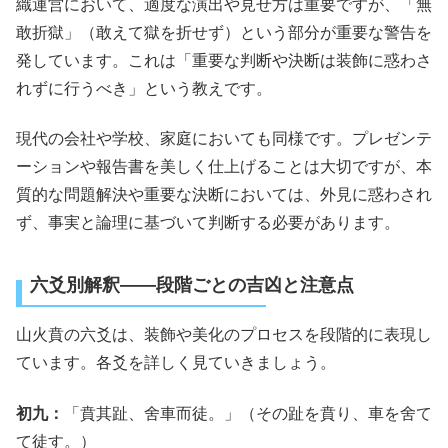
織運営において、適度な演出や見せ方は重要ですが、「無
敢折獄」（敢えて獄を折せず）という部分が重要な警告を
発しています。これは「重要な判断や決断は装飾に惑わさ
れずに行うべき」という教えです。
現代の会社や学校、家庭においても同様です。プレゼンテ
ーションや報告書を美しく仕上げることは大切ですが、本
質的な問題解決や重要な決断においては、外見に惑わされ
ず、事実と論理に基づいて判断する必要があります。
六爻別解釈――段階ごとの吉凶と注意点
山火賁の六爻は、装飾や美化のプロセスを段階的に表現し
ています。各爻を詳しく見ていきましょう。
初九：
「賁其趾、舍車而徒。」（その趾を賁り、車を舍て
て徒す。）