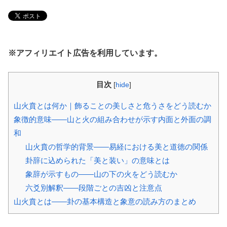
※アフィリエイト広告を利用しています。
目次
[
hide
]
山火賁とは何か｜飾ることの美しさと危うさをどう読むか
象徴的意味――山と火の組み合わせが示す内面と外面の調
和
山火賁の哲学的背景――易経における美と道徳の関係
卦辞に込められた「美と装い」の意味とは
象辞が示すもの――山の下の火をどう読むか
六爻別解釈――段階ごとの吉凶と注意点
山火賁とは――卦の基本構造と象意の読み方のまとめ