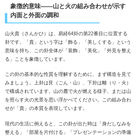
象徴的意味――山と火の組み合わせが示す
内面と外面の調和
山火賁（さんかひ）は、易経64卦の第22番目に位置する
卦です。「賁」という字は「飾る」「美しくする」という
意味を持ち、この卦全体が「装飾」「美化」「外見を整え
る」ことを象徴しています。
この卦の基本的な性質を理解するために、まず構造を見て
みましょう。上卦は艮（ごん・山）、下卦は離（り・火）
で構成されています。山の麓で火が燃える様子、または山
を照らす火の光景を思い浮かべてください。この組み合わ
せが「賁」の本質を表現しています。
現代の生活に例えると、この卦が出た時は「身だしなみを
整える」「部屋を片付ける」「プレゼンテーションの準備