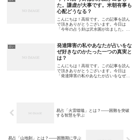
法、抽象と具体を行き来させ...
た。謙虚が大事です。米朝有事も
心配どうなる？
こんにちは！高垣です。この記事を読ん
で頂きありがとうございます。今日は
「今年の占う卦は沢水困が出ました。謙
虚が大事です。米朝有事も心配どうな
る？」について私なりの見解を述べてみ
たいと思います。発達障害は何が困る？
発達障害の私やあなたが占いをな
占い
発達障害はいつも「関係性がう...
ぜ好きなのかたった一つの真実と
は？
こんにちは！高垣です。この記事を読ん
で頂きありがとうございます。今日は
「発達障害の私やあなたが占いをなぜ好
きなのかたった一つの真実とは？」につ
いて私なりの見解を述べてみたいと思い
ます。発達障害は何が困る？発達障害は
いつも「関係性がうまく行か...
易占「火雷噬嗑」とは？――困難を突破
する智慧を学ぶ
易占「山地剝」とは？――困難期に学ぶ