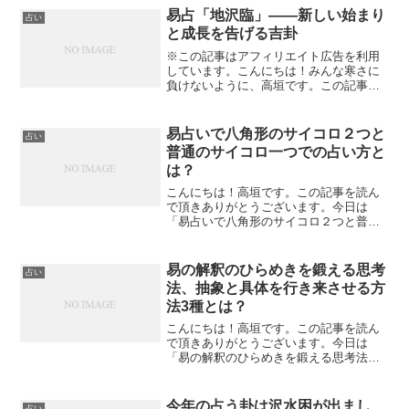
について私なりの見解を書いてみたいと
易占「地沢臨」――新しい始まり
占い
思います。
と成長を告げる吉卦
※この記事はアフィリエイト広告を利用
しています。こんにちは！みんな寒さに
負けないように、高垣です。この記事を
読んで頂きありがとうございます。今日
は「易占「地沢臨」――新しい始まりと
成長を告げる吉卦」について私なりの見
易占いで八角形のサイコロ２つと
占い
解を書いてみたいと思いま...
普通のサイコロ一つでの占い方と
は？
こんにちは！高垣です。この記事を読ん
で頂きありがとうございます。今日は
「易占いで八角形のサイコロ２つと普通
のサイコロ一つでの占い方とは？」につ
いて私なりの見解を述べてみたいと思い
ます。発達障害は何が困る？発達障害は
易の解釈のひらめきを鍛える思考
占い
いつも「関係性がうまく行か...
法、抽象と具体を行き来させる方
法3種とは？
こんにちは！高垣です。この記事を読ん
で頂きありがとうございます。今日は
「易の解釈のひらめきを鍛える思考法、
抽象と具体を行き方法3種とは？」につい
て私なりの見解を述べてみたいと思いま
す。易の解釈のひらめきを鍛える思考
今年の占う卦は沢水困が出まし
占い