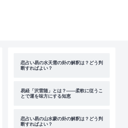
恋占い易の水天需の卦の解釈は？どう判
断すればよい？
易経「沢雷随」とは？――柔軟に従うこ
とで運を味方にする知恵
恋占い易の山水蒙の卦の解釈は？どう判
断すればよい？