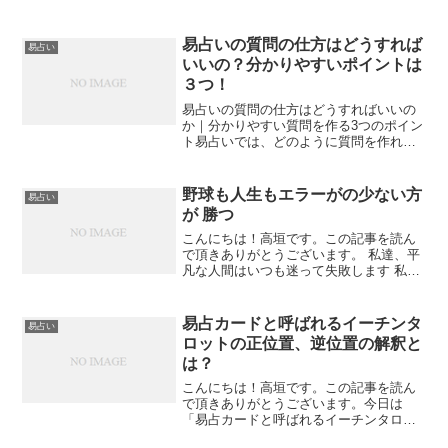
かるのでしょうか。筮竹を使わなくても
占える方法として、コイン3枚による擲銭
法はよく知られています。多くの人は手
易占いの質問の仕方はどうすれば
易占い
軽な占い方と考えま...
いいの？分かりやすいポイントは
３つ！
易占いの質問の仕方はどうすればいいの
か｜分かりやすい質問を作る3つのポイン
ト易占いでは、どのように質問を作れば
答えが分かりやすくなるのでしょうか。
同じ占い方でも、質問の立て方が曖昧だ
と答えも読み取りにくくなります。逆
野球も人生もエラーがの少ない方
易占い
に、問いを正しく立てるこ...
が 勝つ
こんにちは！高垣です。この記事を読ん
で頂きありがとうございます。 私達、平
凡な人間はいつも迷って失敗します 私
達、平凡な人間はいつも迷ってて失敗し
ます。ただ野球にもエラーはつきもので
す。 エラーがの少ない方(ミスの少ない野
易占カードと呼ばれるイーチンタ
易占い
球）が勝つと言われ...
ロットの正位置、逆位置の解釈と
は？
こんにちは！高垣です。この記事を読ん
で頂きありがとうございます。今日は
「易占カードと呼ばれるイーチンタロッ
トの正位置、逆位置の解釈とは？」につ