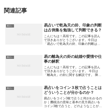
関連記事
易占いで乾為天の卦、印象の判断
易占い
は占例集を勉強して判断できる？
こんにちは！高垣です。この記事を読ん
で頂きありがとうございます。今日は
「易占いで乾為天の卦、印象の判断は占
例集を勉強して判断できる？」について
私なりの感想を書いてみたいと思いま
す。易占いで乾為天の卦、印象の判断は
易の離為火の卦の結婚や愛情や仕
易占い
占例集を勉強しないと解釈が難...
事の解釈
こんにちは！高垣です。この記事を読ん
で頂きありがとうございます。 今日は
「離為火」の卦に関する解説です。 降り
注ぐ太陽は、明るい日差しを燃え上がる
若葉にさんさんと降り注ぎます。若葉の
むせ返るような匂いは青年のあふれる情
易占いをコイン３枚で占うことは
易占い
熱を思わせますね。 こ...
どういうことが分かるのか？
易占いをコイン3枚で占うと何がわかるの
か｜擲銭法の意味と基本の見方易占いを
コイン3枚で占うと、どのようなことがわ