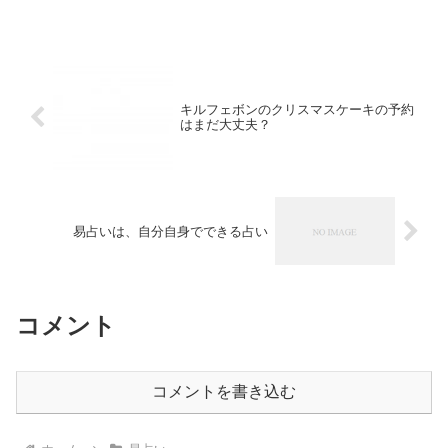
いて私なりの感想を書いてみたいと思い
ます。私の解釈は物事には、どんなこと
に関しても表と裏がありその...
キルフェボンのクリスマスケーキの予約
はまだ大丈夫？
易占いは、自分自身でできる占い
コメント
コメントを書き込む