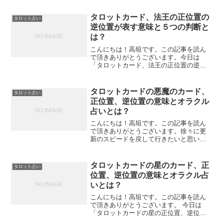
ついて私なりの感想を書いてみたいと思
います。タロットカードの初心者が占い
タロットカード、法王の正位置の
タロット占い
方を学び取るためには？タロ...
逆位置が表す意味と５つの判断と
は？
こんにちは！高垣です。この記事を読ん
で頂きありがとうございます。今日は
「タロットカード、法王の正位置の逆位
置が表す意味と５つの判断とは？」につ
いて私なりの感想を書いてみたいと思い
ます。タロットカード、法王の正位置の
タロットカードの悪魔のカード、
タロット占い
逆位置の意味とは？大まかな...
正位置、逆位置の意味とオラクル
占いとは？
こんにちは！高垣です。この記事を読ん
で頂きありがとうございます。徐々に更
新のスピードを戻して行きたいと思いま
す。今日は「タロットカードの悪魔の正
位置、逆位置の意味とオラクル占いと
は？」について書いてみたいと思いま
タロットカードの星のカード、正
タロット占い
す。悪魔とは欲望にふける退廃...
位置、逆位置の意味とオラクル占
いとは？
こんにちは！高垣です。この記事を読ん
で頂きありがとうございます。 今日は
「タロットカードの星の正位置、逆位置
の意味とオラクル占いとは？」 について