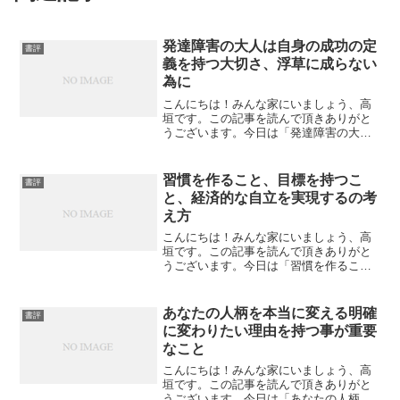
発達障害の大人は自身の成功の定
書評
義を持つ大切さ、浮草に成らない
為に
こんにちは！みんな家にいましょう、高
垣です。この記事を読んで頂きありがと
うございます。今日は「発達障害の大人
は自身の成功の定義を持つ大切さ、浮草
に成らない為に」について私なりの感想
を書いてみたいと思います。発達障害の
習慣を作ること、目標を持つこ
書評
大人は自身の成功の定義を...
と、経済的な自立を実現するの考
え方
こんにちは！みんな家にいましょう、高
垣です。この記事を読んで頂きありがと
うございます。今日は「習慣を作るこ
と、目標を持つこと、経済的な自立を実
現するの考え方」について私なりの感想
を書いてみたいと思います。習慣を作る
あなたの人柄を本当に変える明確
書評
こと、目標を持つこと、まず...
に変わりたい理由を持つ事が重要
なこと
こんにちは！みんな家にいましょう、高
垣です。この記事を読んで頂きありがと
うございます。今日は「あなたの人柄を