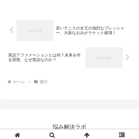
ょうか？」について私なりの感想を書い
てみたいと思います。成功の4つの原則と
は？あなたの本当に望...
若いテニスの女王の強烈なプレッシャ
ー、大坂なおみがラケット破壊！
英語アファメーションとは何？未来を作
る習慣、なぜ英語なのか？
ホーム
書評
悩み解決ラボ
© 2016 悩み解決ラボ.