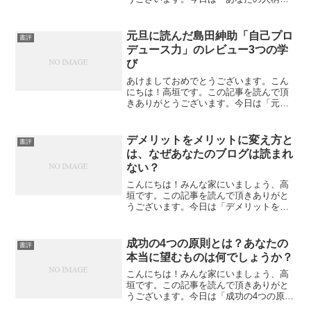
本当に変える明確に変わりたい理由を持
つ事が重要なこと」について私なりの感
想を書いてみたいと思います。あなたの
元旦に読んだ島田紳助「自己プロ
書評
人柄を本当に変える、自尊...
デュース力」のレビュー3つの学
び
あけましておめでとうございます。こん
にちは！高垣です。この記事を読んで頂
きありがとうございます。今日は「元旦
に読んだ島田紳助「自己プロデュース
力」のレビュー3つの学び」について私な
りの感想を書いてみたいと思います。元
デメリットをメリットに変え方と
書評
旦に読んだ島田紳助「自己...
は、なぜあなたのブログは読まれ
ない？
こんにちは！みんな家にいましょう、高
垣です。この記事を読んで頂きありがと
うございます。今日は「デメリットをメ
リットに変え方とは、なぜあなたのブロ
グは読まれない？」について私なりの感
想を書いてみたいと思います。デメリッ
成功の4つの原則とは？あなたの
書評
トをメリットに変え方とは...
本当に望むものは何でしょうか？
こんにちは！みんな家にいましょう、高
垣です。この記事を読んで頂きありがと
うございます。今日は「成功の4つの原則
とは？あなたの本当に望むものは何でし