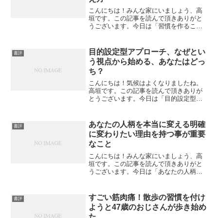
こんにちは！みんな家にいましょう、高
垣です。この記事を読んで頂きありがと
うございます。今日は「習慣を作るこ
と、目標を持つこと、経済的な自立を実
現するの考え方」について私なりの感想
を書いてみたいと思います。習慣を作る
目的設定型アプローチ、なぜとい
書評
こと、目標を持つこと、まず...
う視点から始める、あなたはどっ
ち？
こんにちは！気候はよくなりましたね。
高垣です。この記事を読んで頂きありが
とうございます。今日は「目的設定型ア
プローチ、なぜという視点から始める、
あなたはどっち？」について私なりの感
想を書いてみたいと思います。目的設定
あなたの人柄を本当に変える明確
書評
型アプローチ、なぜという...
に変わりたい理由を持つ事が重要
なこと
こんにちは！みんな家にいましょう、高
垣です。この記事を読んで頂きありがと
うございます。今日は「あなたの人柄を
本当に変える明確に変わりたい理由を持
つ事が重要なこと」について私なりの感
想を書いてみたいと思います。あなたの
すごい筋肉痛！散歩の習慣を付け
書評
人柄を本当に変える、自尊...
ようと47歳のおじさんが歩き始め
た