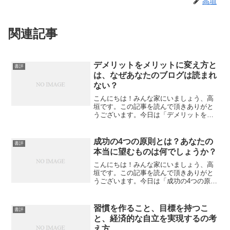
高垣
関連記事
デメリットをメリットに変え方と
書評
は、なぜあなたのブログは読まれ
ない？
こんにちは！みんな家にいましょう、高
垣です。この記事を読んで頂きありがと
うございます。今日は「デメリットをメ
リットに変え方とは、なぜあなたのブロ
グは読まれない？」について私なりの感
想を書いてみたいと思います。デメリッ
成功の4つの原則とは？あなたの
書評
トをメリットに変え方とは...
本当に望むものは何でしょうか？
こんにちは！みんな家にいましょう、高
垣です。この記事を読んで頂きありがと
うございます。今日は「成功の4つの原則
とは？あなたの本当に望むものは何でし
ょうか？」について私なりの感想を書い
てみたいと思います。成功の4つの原則と
習慣を作ること、目標を持つこ
書評
は？あなたの本当に望...
と、経済的な自立を実現するの考
え方