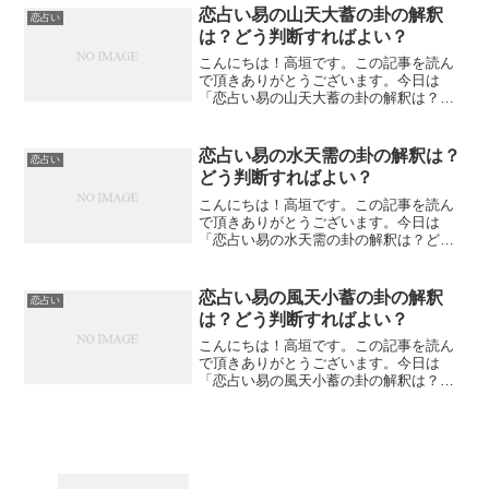
ます。「恋占い易の天地否の卦の解釈
恋占い易の山天大蓄の卦の解釈
恋占い
は？」と考える。難しい卦の変...
は？どう判断すればよい？
こんにちは！高垣です。この記事を読ん
で頂きありがとうございます。今日は
「恋占い易の山天大蓄の卦の解釈は？ど
う判断すればよい？」について私なりの
見解を述べてみたいと思います。発達障
害は何が困る？発達障害はいつも「関係
恋占い易の水天需の卦の解釈は？
恋占い
性がうまく行かない」障害で...
どう判断すればよい？
こんにちは！高垣です。この記事を読ん
で頂きありがとうございます。今日は
「恋占い易の水天需の卦の解釈は？どう
判断すればよい？」について私なりの見
解を述べてみたいと思います。発達障害
は何が困る？発達障害はいつも「関係性
恋占い易の風天小蓄の卦の解釈
恋占い
がうまく行かない」障害です...
は？どう判断すればよい？
こんにちは！高垣です。この記事を読ん
で頂きありがとうございます。今日は
「恋占い易の風天小蓄の卦の解釈は？ど
う判断すればよい？」について私なりの
見解を述べてみたいと思います。恋占い
易の風天小蓄の卦の解釈は？「少し、お
休み」です風天小蓄の卦が出...